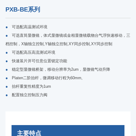
PXB-BE系列
●
可选配高温测试环境
●
可选直筒显微镜，体式显微镜或金相显微镜载物台气浮快速移动，三
档控制，X轴独立控制,Y轴独立控制,XY同步控制,XY同步控制
●
可选配高压高流测试环境
●
快速装片并可任意位置锁定功能
●
稳定型显微镜桥架，移动分辨率为2um，显微镜气动升降
●
Platen二阶抬杆，微调移动行程为60mm,
●
抬杆重复性精度为1um
●
配置独立控制压力阀
主要特点