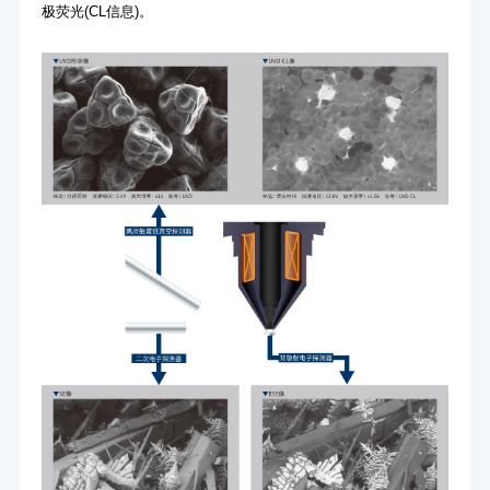
极荧光(CL信息)。