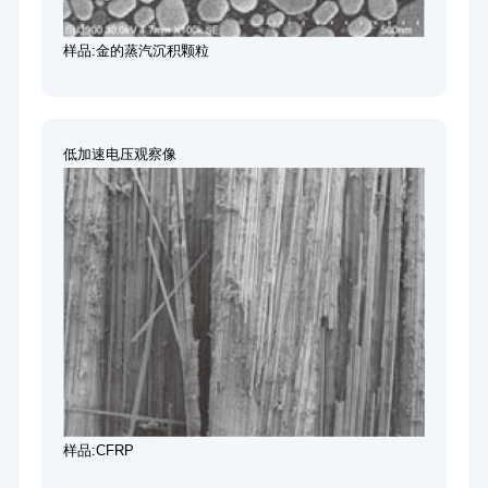
样品:金的蒸汽沉积颗粒
低加速电压观察像
样品:CFRP