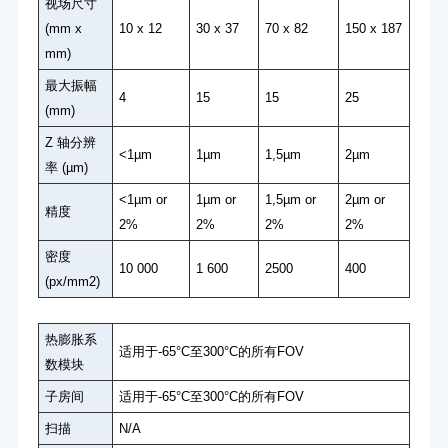
视场尺寸
(mm x
10 x 12
30 x 37
70 x 82
150 x 187
mm)
最大振幅
4
15
15
25
(mm)
Z 轴分辨
<1µm
1µm
1,5µm
2µm
率 (µm)
<1µm or
1µm or
1,5µm or
2µm or
精度
2%
2%
2%
2%
密度
10 000
1 600
2500
400
(px/mm2)
热膨胀系
适用于-65°C至300°C的所有FOV
数模块
子房间
适用于-65°C至300°C的所有FOV
扫描
N/A