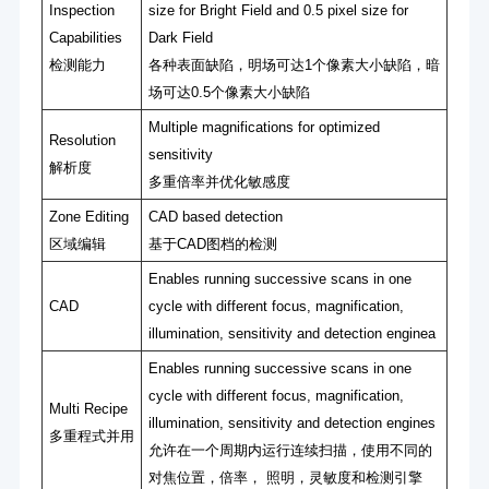
Inspection
size for Bright Field and 0.5 pixel size for
Capabilities
Dark Field
检测能⼒
各种表⾯缺陷，明场可达1个像素⼤⼩缺陷，暗
场可达0.5个像素⼤⼩缺陷
Multiple magnifications for optimized
Resolution
sensitivity
解析度
多重倍率并优化敏感度
Zone Editing
CAD based detection
区域编辑
基于CAD图档的检测
Enables running successive scans in one
CAD
cycle with different focus, magnification,
illumination, sensitivity and detection enginea
Enables running successive scans in one
cycle with different focus, magnification,
Multi Recipe
illumination, sensitivity and detection engines
多重程式并⽤
允许在⼀个周期内运⾏连续扫描，使⽤不同的
对焦位置，倍率， 照明，灵敏度和检测引擎