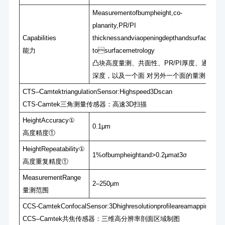
Measurementofbumpheight,co-
planarity,PR/PI
Capabilities
thicknessandviaopeningdepthandsurface-
能⼒
tosurfacemetrology
凸块⾼度量测、共⾯性、PR/PI厚度、通孔
深度，以及⼀个⾯ 对另外⼀个⾯的量测
CTS‒CamtektriangulationSensor:Highspeed3Dscan
CTS-Camtek三⻆测量传感器：⾼速3D扫描
HeightAccuracy①
0.1μm
⾼度精度①
HeightRepeatability①
1%ofbumpheightand>0.2μmat3σ
⾼度重复精度①
MeasurementRange
2‒250μm
量测范围
CCS-CamtekConfocalSensor:3Dhighresolutionprofileareamapping
CCS‒Camtek共焦传感器：三维⾼分辨率剖⾯区域制图